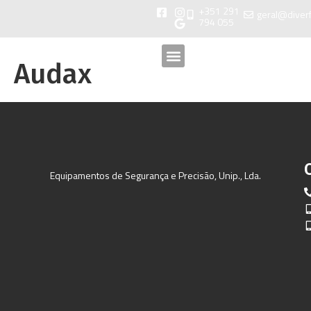
+351 291
geral@diver
794 055
Audax
Equipamentos de Segurança e Precisão, Unip., Lda.