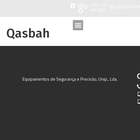
+351 291
geral@diver
794 055
Qasbah
Equipamentos de Segurança e Precisão, Unip., Lda.