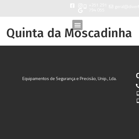
+351 291
geral@diver
794 055
Quinta da Moscadinha
Equipamentos de Segurança e Precisão, Unip., Lda.