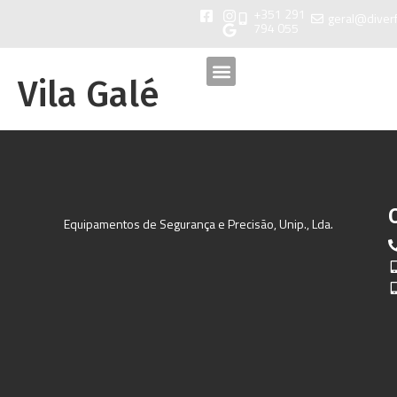
+351 291
geral@diver
794 055
Vila Galé
Equipamentos de Segurança e Precisão, Unip., Lda.