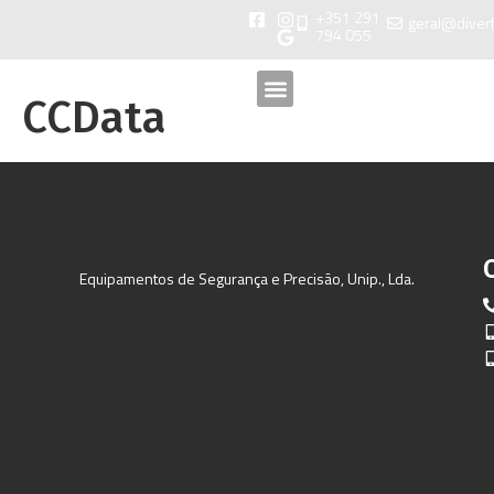
+351 291
geral@diver
794 055
CCData
Equipamentos de Segurança e Precisão, Unip., Lda.