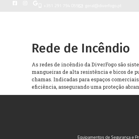
+351 291 794 055
geral@diverfogo.pt
INÍCIO
SOB
Rede de Incêndio
As redes de incêndio da DiverFogo são sist
mangueiras de alta resistência e bicos de 
chamas. Indicadas para espaços comerciais, 
eficiência, assegurando uma proteção abran
Equipamentos de Segurança e Pre