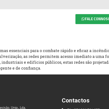
FALE CONNOS
RE NÓS
SERVIÇOS
CONTACTOS
emas essenciais para o combate rápido e eficaz a incênd
pulverização, as redes permitem acesso imediato a uma fo
industriais e edifícios públicos, estas redes são projet
gente e de confiança.
Contactos
cisão, Unip., Lda.