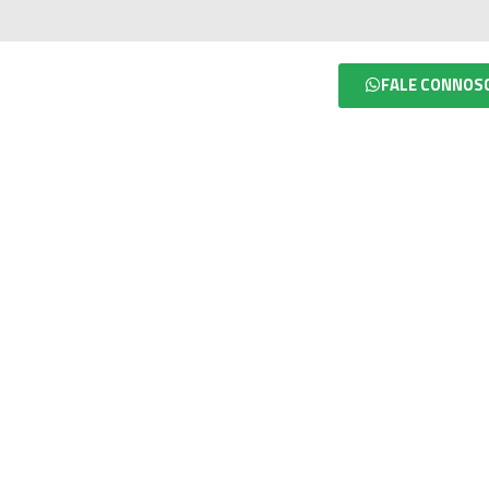
FALE CONNOS
RE NÓS
SERVIÇOS
CONTACTOS
SINALIZAÇÃO DE
SEGURANÇA