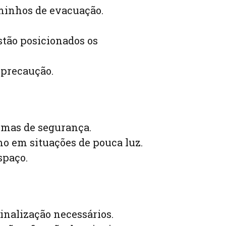
aminhos de evacuação.
stão posicionados os
e precaução.
rmas de segurança.
smo em situações de pouca luz.
spaço.
sinalização necessários.