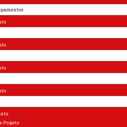
nto
nto
nto
nto
ento
 Projeto