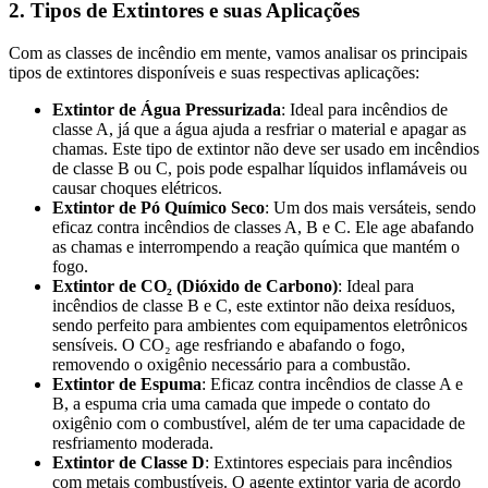
2. Tipos de Extintores e suas Aplicações
Com as classes de incêndio em mente, vamos analisar os principais
tipos de extintores disponíveis e suas respectivas aplicações:
Extintor de Água Pressurizada
: Ideal para incêndios de
classe A, já que a água ajuda a resfriar o material e apagar as
chamas. Este tipo de extintor não deve ser usado em incêndios
de classe B ou C, pois pode espalhar líquidos inflamáveis ou
causar choques elétricos.
Extintor de Pó Químico Seco
: Um dos mais versáteis, sendo
eficaz contra incêndios de classes A, B e C. Ele age abafando
as chamas e interrompendo a reação química que mantém o
fogo.
Extintor de CO₂ (Dióxido de Carbono)
: Ideal para
incêndios de classe B e C, este extintor não deixa resíduos,
sendo perfeito para ambientes com equipamentos eletrônicos
sensíveis. O CO₂ age resfriando e abafando o fogo,
removendo o oxigênio necessário para a combustão.
Extintor de Espuma
: Eficaz contra incêndios de classe A e
B, a espuma cria uma camada que impede o contato do
oxigênio com o combustível, além de ter uma capacidade de
resfriamento moderada.
Extintor de Classe D
: Extintores especiais para incêndios
com metais combustíveis. O agente extintor varia de acordo